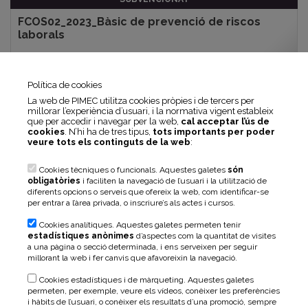
FCOS02_2023_Bàsic de prevenció de riscos
laborals
16 set. - 30 set. 2026
(30h)
BARCELONA Videoconferència
Política de cookies
La web de PIMEC utilitza cookies pròpies i de tercers per
millorar l’experiència d’usuari, i la normativa vigent estableix
que per accedir i navegar per la web,
cal acceptar l’ús de
cookies
. N’hi ha de tres tipus,
tots importants per poder
veure tots els continguts de la web
:
Cookies tècniques o funcionals. Aquestes galetes
són
obligatòries
i faciliten la navegació de l’usuari i la utilització de
diferents opcions o serveis que ofereix la web, com identificar-se
per entrar a l’àrea privada, o inscriure’s als actes i cursos.
SUBVENCIONAT
Atenció al client
Cookies analítiques. Aquestes galetes permeten tenir
estadístiques anònimes
d’aspectes com la quantitat de visites
a una pàgina o secció determinada, i ens serveixen per seguir
millorant la web i fer canvis que afavoreixin la navegació.
16 set. - 15 oct. 2026
(30h)
Aula Virtual Online
Cookies estadístiques i de màrqueting. Aquestes galetes
permeten, per exemple, veure els vídeos, conèixer les preferències
i hàbits de l’usuari, o conèixer els resultats d’una promoció, sempre