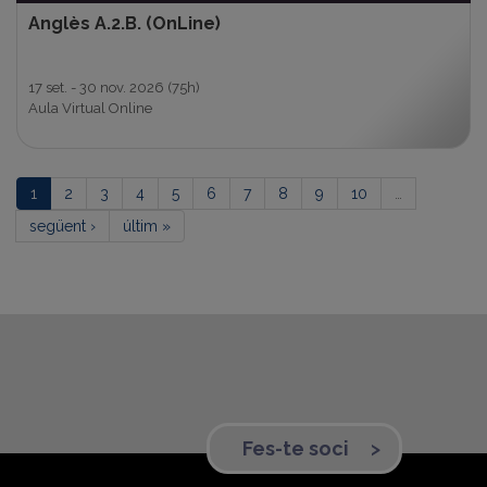
Anglès A.2.B. (OnLine)
17 set. - 30 nov. 2026
(75h)
Aula Virtual Online
1
2
3
4
5
6
7
8
9
10
…
següent ›
últim »
Fes-te soci