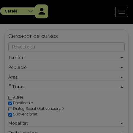
Vés
al
Català
contingut
Toggl
naviga
Cercador de cursos
Territori
Població
Àrea
Tipus
Altres
Bonificable
Diàleg Social (Subvencionat)
Subvencionat
Modalitat
Entitat gestora