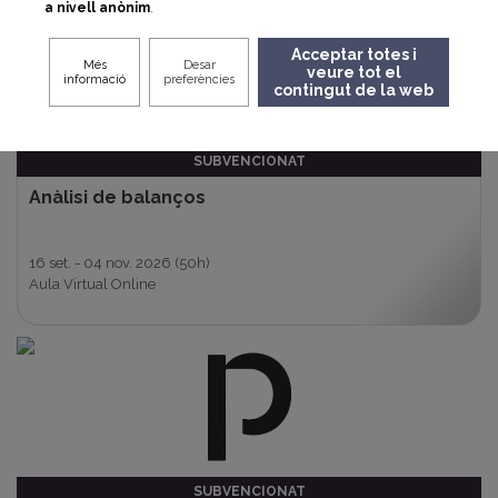
a nivell anònim
.
Acceptar totes i
Més
Desar
veure tot el
informació
preferències
contingut de la web
SUBVENCIONAT
Anàlisi de balanços
16 set. - 04 nov. 2026
(50h)
Aula Virtual Online
SUBVENCIONAT