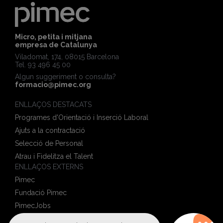
Micro, petita i mitjana
empresa de Catalunya
Viladomat, 174, 08015 Barcelona
Tel. 93 496 45 00
Algun suggeriment o consulta?
formacio@pimec.org
ENLLAÇOS DESTACATS
Programes d'Orientació i Inserció Laboral
Ajuts a la contractació
Selecció de Personal
Atrau i Fidelitza el Talent
ENLLAÇOS EXTERNS
Pimec
Fundació Pimec
PimecJobs
Pime al Dia