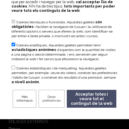
que per accedir i navegar per la web,
cal acceptar l’ús de
cookies
. N’hi ha de tres tipus,
tots importants per poder
veure tots els continguts de la web
:
Hazte socio
Cookies tècniques o funcionals. Aquestes galetes
són
obligatòries
i faciliten la navegació de l’usuari i la utilització de
diferents opcions o serveis que ofereix la web, com identificar-se
per entrar a l’àrea privada, o inscriure’s als actes i cursos.
Cookies analítiques. Aquestes galetes permeten tenir
Micro, petita i mitjana
estadístiques anònimes
d’aspectes com la quantitat de visites
empresa de Catalunya
a una pàgina o secció determinada, i ens serveixen per seguir
Viladomat, 174, 08015 Barcelona
millorant la web i fer canvis que afavoreixin la navegació.
Tel. 93 496 45 00
Cookies estadístiques i de màrqueting. Aquestes galetes
¿Alguna sugerencia o consulta?
permeten, per exemple, veure els vídeos, conèixer les preferències
formacio@pimec.org
i hàbits de l’usuari, o conèixer els resultats d’una promoció, sempre
a nivell anònim
.
ENLACES DESTACADOS
Programas de Orientación e Inserción Laboral
Acceptar totes i
Més
Desar
veure tot el
Ayudas a la contratación
informació
preferències
contingut de la web
Selección de Personal
Atrae y Fideliza el Talento
ENLACES EXTERNOS
Pimec