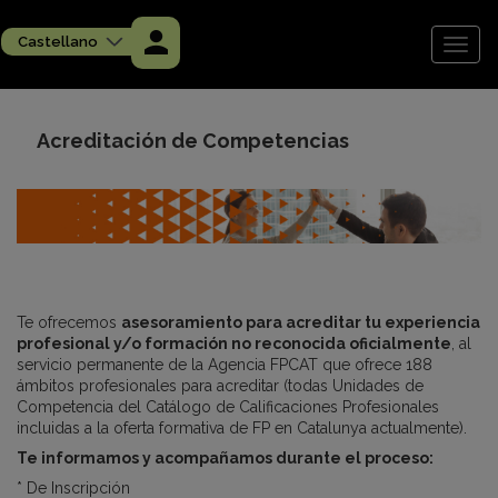
Pasar
al
Castellano
contenido
Toggl
principal
naviga
Acreditación de Competencias
Acreditació
de
Competències
Te ofrecemos
asesoramiento para acreditar tu experiencia
profesional y/o formación no reconocida oficialmente
, al
servicio permanente de la Agencia FPCAT que ofrece 188
ámbitos profesionales para acreditar (todas Unidades de
Competencia del Catálogo de Calificaciones Profesionales
incluidas a la oferta formativa de FP en Catalunya actualmente).
Te informamos y acompañamos durante el proceso:
* De Inscripción