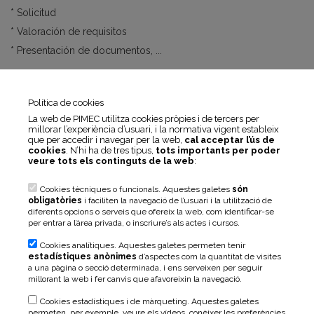
* Solicitud
* Valoración de requisitos
* Presentación de documentos, ...
Entre otros, para que puedas obtener una Acreditación Oficial
de tus competencias profesionales.
Recibirás apoyo en todos
Política de cookies
los trámites y fases
del procedimiento sin ningún coste
La web de PIMEC utilitza cookies pròpies i de tercers per
de la mano de nuestro equipo técnico. Ahora tenso la
millorar l’experiència d’usuari, i la normativa vigent estableix
que per accedir i navegar per la web,
cal acceptar l’ús de
oportunidad de conseguir una acreditación oficial mediante la
cookies
. N’hi ha de tres tipus,
tots importants per poder
demostración de aquello que eres capaz de hacer, a partir de tu
veure tots els continguts de la web
:
experiencia profesional o tu formación no reconocida
oficialmente.
Cookies tècniques o funcionals. Aquestes galetes
són
obligatòries
i faciliten la navegació de l’usuari i la utilització de
diferents opcions o serveis que ofereix la web, com identificar-se
Loïc Pascual ·
lpascual@pimec.org
· 934964500
per entrar a l’àrea privada, o inscriure’s als actes i cursos.
Cookies analítiques. Aquestes galetes permeten tenir
estadístiques anònimes
d’aspectes com la quantitat de visites
a una pàgina o secció determinada, i ens serveixen per seguir
millorant la web i fer canvis que afavoreixin la navegació.
Cookies estadístiques i de màrqueting. Aquestes galetes
Hazte socio
permeten, per exemple, veure els vídeos, conèixer les preferències