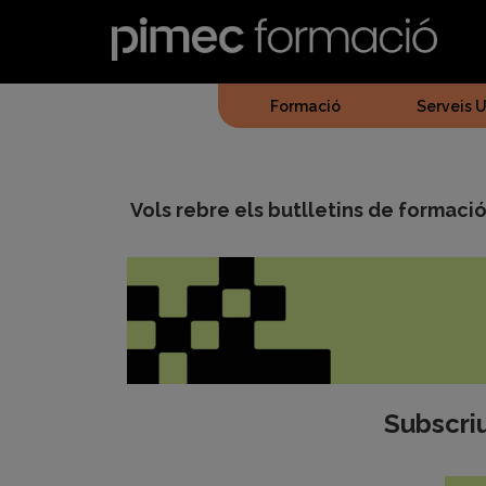
Vés
al
contingut
Formació
Serveis U
Vols rebre els butlletins de formaci
Subscriu