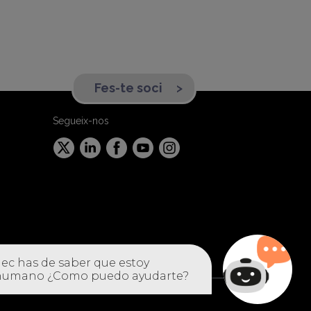
Fes-te soci
Segueix-nos
ció de cookies
-
Canal denúncies