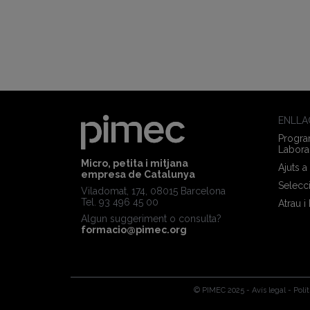
ENLLA
Program
Labora
Micro, petita i mitjana
Ajuts a
empresa de Catalunya
Selecc
Viladomat, 174, 08015 Barcelona
Tel. 93 496 45 00
Atrau i
Algun suggeriment o consulta?
formacio@pimec.org
© PIMEC 2025 -
Avís legal
-
Polí