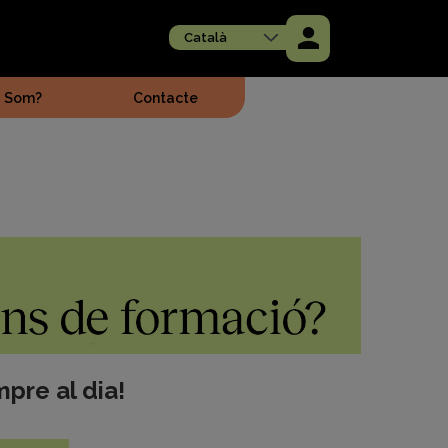
Català
i Som?
Contacte
mpre al dia!