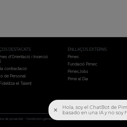
ÇOS DESTACATS
ENLLAÇOS EXTERNS
es d'Orientació i Inserció
Pimec
l
Fundació Pimec
 la contractació
PimecJobs
ió de Personal
Pime al Dia
 Fidelitza el Talent
tica de privacitat
-
Condicions generals de contractació
-
Política de cookies
-
Configura