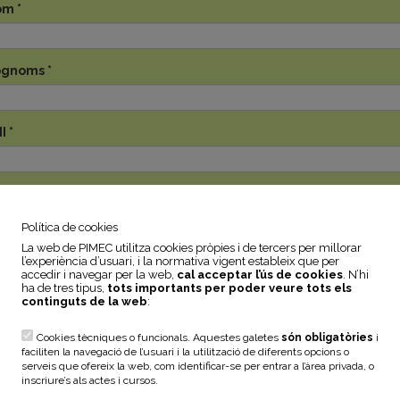
om
*
ognoms
*
NI
*
rreu electrònic
*
Política de cookies
La web de PIMEC utilitza cookies pròpies i de tercers per millorar
di postal
*
l’experiència d’usuari, i la normativa vigent estableix que per
accedir i navegar per la web,
cal acceptar l’ús de cookies
. N’hi
ha de tres tipus,
tots importants per poder veure tots els
continguts de la web
:
blació
*
Cookies tècniques o funcionals. Aquestes galetes
són obligatòries
i
faciliten la navegació de l’usuari i la utilització de diferents opcions o
serveis que ofereix la web, com identificar-se per entrar a l’àrea privada, o
lítica de privacitat
*
inscriure’s als actes i cursos.