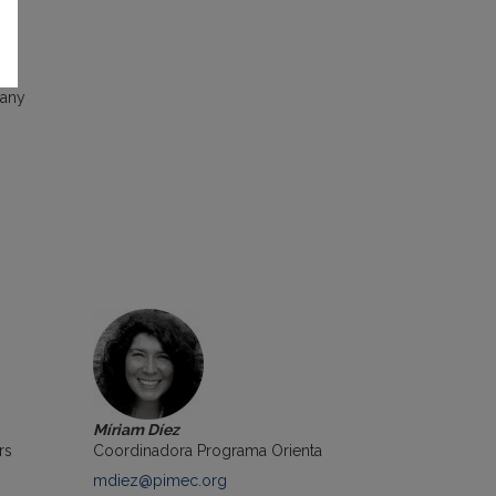
pany
Míriam Díez
rs
Coordinadora Programa Orienta
mdiez@pimec.org