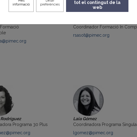
Més
Desar
tot el contingut de la
informació
preferències
web
reda
Raül Sasot
 Formació
Coordinador Formació In Com
ble
rsasot@pimec.org
a@pimec.org
a Rodríguez
Laia Gómez
adora Programa 30 Plus
Coordinadora Programa Singula
uez@pimec.org
lgomez@pimec.org