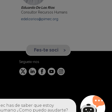
Eduardo De Los Rios
Consultor Recursos Humans
edelosrios@pimec.org
Fes-te soci
Segueix-nos