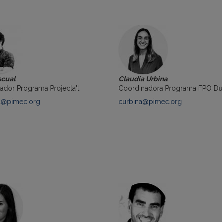
scual
Claudia Urbina
ador Programa Projecta't
Coordinadora Programa FPO Du
l
@pimec.org
curbina@pimec.org