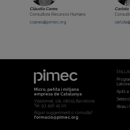
Clàudia Canes
Carlota
Consultora Recursos Humans
Consult
ccanes@pimec.org
carlota
ENLLA
Program
Labora
Micro, petita i mitjana
Ajuts a
empresa de Catalunya
Selecc
Viladomat, 174, 08015 Barcelona
Tel. 93 496 45 00
Atrau i
Algun suggeriment o consulta?
formacio@pimec.org