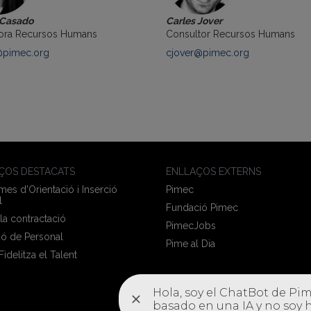
 Casado
Carles Jover
ora Recursos Humans
Consultor Recursos Humans
@pimec.org
cjover@pimec.org
ÇOS DESTACATS
ENLLAÇOS EXTERNS
es d'Orientació i Inserció
Pimec
l
Fundació Pimec
 la contractació
PimecJobs
ió de Personal
Pime al Dia
 Fidelitza el Talent