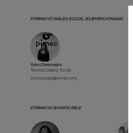
FORMACIÓ DIÀLEG SOCIAL (SUBVENCIONADA)
Sara Consuegra
Tècnica Diàleg Social
sconsuegra@pimec.org
FORMACIÓ BONIFICABLE