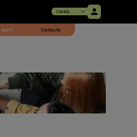
Català
i Som?
Contacte