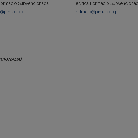
Formació Subvencionada
Tècnica Formació Subvenciona
i@pimec.org
aridruejo@pimec.org
NCIONADA)