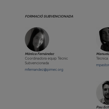
FORMACIÓ SUBVENCIONADA
Mònica Fernández
Manuela
Coordinadora equip Tècnic
Tècnica
Subvencionada
mpasto
mfernandez@pimec.org
Pau Ech