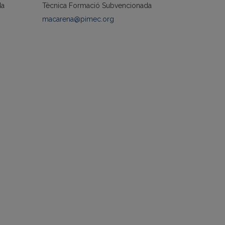
da
Tècnica Formació Subvencionada
macarena@pimec.org