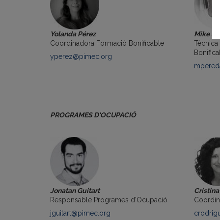
Yolanda Pérez
Mike Pe
Coordinadora Formació Bonificable
Tècnica
Bonifica
yperez@pimec.org
mpered
PROGRAMES D'OCUPACIÓ
Jonatan Guitart
Cristin
Responsable Programes d'Ocupació
Coordin
jguitart@pimec.org
crodrig