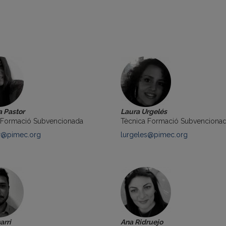
 Pastor
Laura Urgelés
 Formació Subvencionada
Tècnica Formació Subvenciona
r@pimec.org
lurgeles@pimec.org
arri
Ana Ridruejo