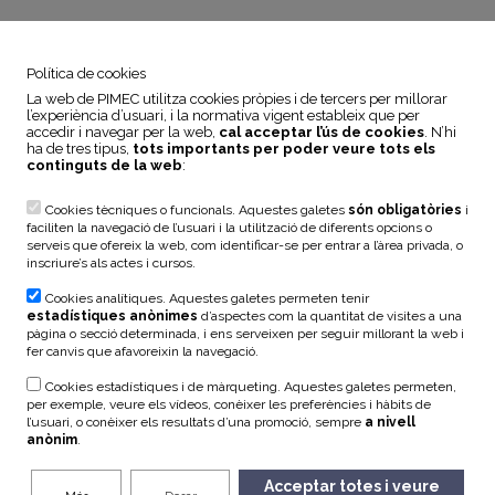
Política de cookies
La web de PIMEC utilitza cookies pròpies i de tercers per millorar
l’experiència d’usuari, i la normativa vigent estableix que per
accedir i navegar per la web,
cal acceptar l’ús de cookies
. N’hi
ha de tres tipus,
tots importants per poder veure tots els
continguts de la web
:
Cookies tècniques o funcionals. Aquestes galetes
són obligatòries
i
faciliten la navegació de l’usuari i la utilització de diferents opcions o
serveis que ofereix la web, com identificar-se per entrar a l’àrea privada, o
inscriure’s als actes i cursos.
Cookies analítiques. Aquestes galetes permeten tenir
estadístiques anònimes
d’aspectes com la quantitat de visites a una
pàgina o secció determinada, i ens serveixen per seguir millorant la web i
fer canvis que afavoreixin la navegació.
Cookies estadístiques i de màrqueting. Aquestes galetes permeten,
per exemple, veure els vídeos, conèixer les preferències i hàbits de
l’usuari, o conèixer els resultats d’una promoció, sempre
a nivell
anònim
.
Acceptar totes i veure